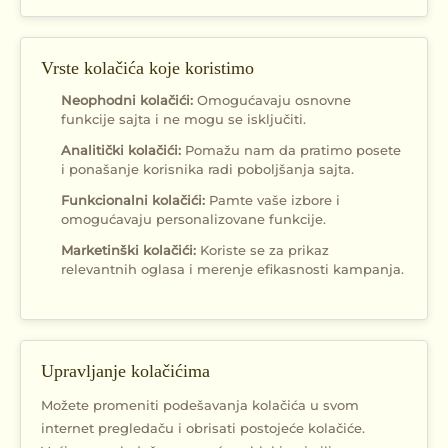
Vrste kolačića koje koristimo
Neophodni kolačići:
Omogućavaju osnovne
funkcije sajta i ne mogu se isključiti.
Analitički kolačići:
Pomažu nam da pratimo posete
i ponašanje korisnika radi poboljšanja sajta.
Funkcionalni kolačići:
Pamte vaše izbore i
omogućavaju personalizovane funkcije.
Marketinški kolačići:
Koriste se za prikaz
relevantnih oglasa i merenje efikasnosti kampanja.
Upravljanje kolačićima
Možete promeniti podešavanja kolačića u svom
internet pregledaču i obrisati postojeće kolačiće.