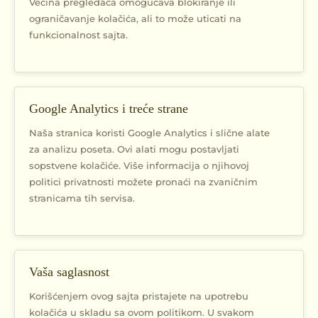
Većina pregledača omogućava blokiranje ili
ograničavanje kolačića, ali to može uticati na
funkcionalnost sajta.
Google Analytics i treće strane
Naša stranica koristi Google Analytics i slične alate
za analizu poseta. Ovi alati mogu postavljati
sopstvene kolačiće. Više informacija o njihovoj
politici privatnosti možete pronaći na zvaničnim
stranicama tih servisa.
Vaša saglasnost
Korišćenjem ovog sajta pristajete na upotrebu
kolačića u skladu sa ovom politikom. U svakom