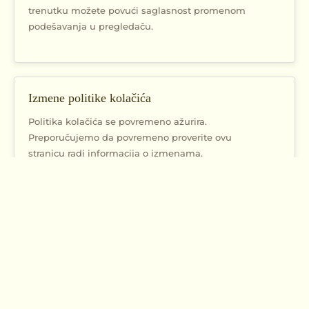
trenutku možete povući saglasnost promenom
podešavanja u pregledaču.
Izmene politike kolačića
Politika kolačića se povremeno ažurira.
Preporučujemo da povremeno proverite ovu
stranicu radi informacija o izmenama.
Kontakt
Za sva pitanja i zahteve vezane za kolačiće i
privatnost, kontaktirajte nas na
info@nekretninetukodi.rs
ili telefonom na
060 139
0 333
.